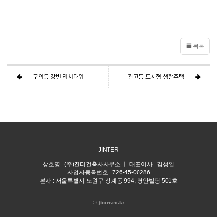
목록
구의동 강변 리치타워
관고동 도시형 생활주택
JINTER
상호명 : (주)진터건축사사무소 ㅣ 대표이사 : 김성일
사업자등록번호 : 726-45-00286
본사 : 서울특별시 노원구 상계동 994, 명안빌딩 501호
©
jinter.co.kr